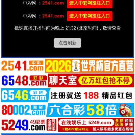
中彩网 ：
2541.com
进入中彩网投注入口
中彩网 ：
2541.com
进入中彩网投注入口
搅珠直播开播时间为晚上 21:32 (北京时间)，敬请查看
点击刷新