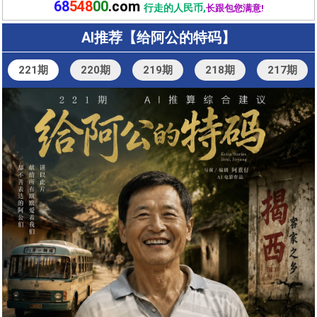
68
548
00
.com
行走的人民币,
长跟包您满意!
AI推荐【给阿公的特码】
221期
220期
219期
218期
217期