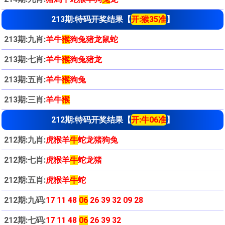
213期:特码开奖结果【
开:猴35准
】
213期:九肖:
羊牛
猴
狗兔猪龙鼠蛇
213期:七肖:
羊牛
猴
狗兔猪龙
213期:五肖:
羊牛
猴
狗兔
213期:三肖:
羊牛
猴
212期:特码开奖结果【
开:牛06准
】
212期:九肖:
虎猴羊
牛
蛇龙猪狗兔
212期:七肖:
虎猴羊
牛
蛇龙猪
212期:五肖:
虎猴羊
牛
蛇
212期:九码:
17 11 48
06
26 39 32 09 28
212期:七码:
17 11 48
06
26 39 32