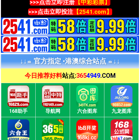
>>>点击立即注册
【中彩彩票】
>>>点击立即投注
【2541.com】
↓↓≌ 官方指定 •
港澳综合站点 ≌↓↓
今日推荐好料
站点:
365
4949
.COM
168助手
导航网
六合图库
九龙图库