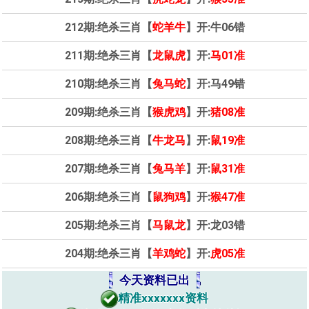
212期:绝杀三肖【
蛇羊牛
】开:
牛06错
211期:绝杀三肖【
龙鼠虎
】开:
马01准
210期:绝杀三肖【
兔马蛇
】开:
马49错
209期:绝杀三肖【
猴虎鸡
】开:
猪08准
208期:绝杀三肖【
牛龙马
】开:
鼠19准
207期:绝杀三肖【
兔马羊
】开:
鼠31准
206期:绝杀三肖【
鼠狗鸡
】开:
猴47准
205期:绝杀三肖【
马鼠龙
】开:
龙03错
204期:绝杀三肖【
羊
鸡蛇
】开:
虎05准
今天资料已出
精准xxxxxxx资料