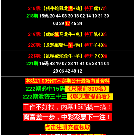
218期:
【猪牛蛇鼠龙
虎
+鸡】
特开
虎17
准
218期
15码:20 44 08 30 18 02 14 19 31 39
03 29
17
46 34
219期:
【虎蛇
鼠
马龙牛+兔】
特开
鼠43
准
220期:
【龙鸡猴猪牛
羊
+狗】
特开
羊48
准
221期:
【鼠猴虎蛇兔牛+羊】
特开
？00
准
221期
15码:43 19 07 23 11 41 05 38 14 04
28 06 42 48 12
本
站21.00分前不定期公开最新内幕资
料
222期必中15码
《只限前300名》
222期泄密三中三
《聊天室提前看》
工作不好找，内幕15码搞一搞！
离富差一步，中彩彩票下一注！
点击注册充值领取