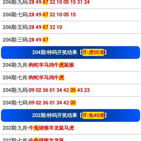
206期:九码:
28 49
47
32 10 05 15 31 24
206期:七码:
28 49
47
32 10 05 15
206期:五码:
28 49
47
32 10
206期:三码:
28 49
47
204期:特码开奖结果【
开:虎05准
】
204期:九肖:
狗蛇羊马鸡牛
虎
鼠猴
204期:七肖:
狗蛇羊马鸡牛
虎
204期:九码:
09 02 36 01 34 42
05
43 23
204期:七码:
09 02 36 01 34 42
05
202期:特码开奖结果【
开:兔40准
】
202期:九肖:
牛
兔
猪猴羊龙鼠马虎
202期:七肖:
牛
兔
猪猴羊龙鼠