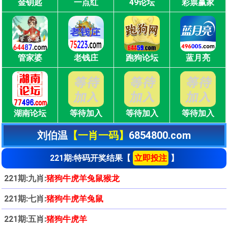
金钥匙
一点红
49论坛
彩票赢家
管家婆
老钱庄
跑狗论坛
蓝月亮
湖南论坛
等待加入
等待加入
等待加入
刘伯温
【一肖一码】
6854800.com
221期:特码开奖结果【
立即投注
】
221期:九肖:
猪狗牛虎羊兔鼠猴龙
221期:七肖:
猪狗牛虎羊兔鼠
221期:五肖:
猪狗牛虎羊