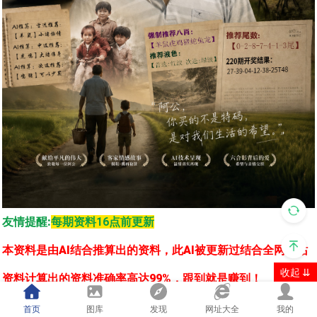
友情提醒:
每期资料16点前更新
本资料是由AI结合推算出的资料，此AI被更新过结合全网网站
收起 ⇊
资料计算出的资料准确率高达99%，跟到就是赚到！
六合彩🔥第一手内幕资料🔥
首页
图库
发现
网址大全
我的