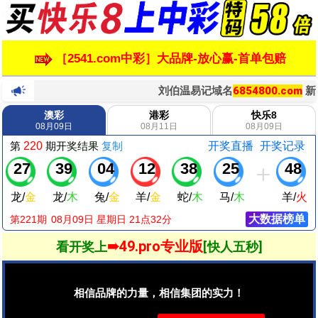
［2541.com中彩］大品牌-放心赢-首单包赔
刘伯温易记域名
6854800.com
新增快捷
澳彩
港彩
快乐8
08月09日
08月11日
08月09日
第
220
期
开奖结果
复制
开奖直播
开奖记录
27
39
04
12
38
25
48
龙
/
金
龙
/
木
兔
/
金
羊
/
金
蛇
/
木
马
/
木
羊
/
火
大数据榜单
第221期
08
月
09
日 星期
日
21点32分
➠49.pro专业版
看开奖上
[快人五秒]
相信品牌的力量，相信集团的实力！